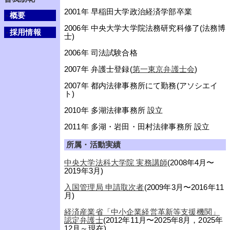
2001年 早稲田大学政治経済学部卒業
概要
・
2006年 中央大学大学院法務研究科修了(法務博
採用情報
・
士)
2006年 司法試験合格
2007年 弁護士登録(
第一東京弁護士会
)
2007年 都内法律事務所にて勤務(アソシエイ
ト)
2010年 多湖法律事務所 設立
2011年 多湖・岩田・田村法律事務所 設立
所属・活動実績
中央大学法科大学院 実務講師
(2008年4月〜
2019年3月)
入国管理局 申請取次者
(2009年3月〜2016年11
月)
経済産業省「中小企業経営革新等支援機関」
認定弁護士
(2012年11月〜2025年8月，2025年
12月～現在)