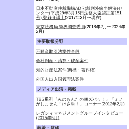
日本不動産仲裁機構ADR(裁判外紛争解決)セ
ンター(平成29年3月15日法務大臣認証第151
号) 登録弁護士
(2017年3月〜現在)
東京法務局 筆界調査委員
(2018年2月〜2024年
2月)
主要取扱分野
不動産取引法案件全般
会社倒産・清算・破産案件
知的財産法案件(商標・著作権)
外国人出入国管理法案件
メディア出演・掲載
TBS系列『みのもんたの朝ズバッ！』「ミノ
がしません！けさ単！」コーナー(2012年2月)
レガシィマネジメントグループインタビュー
(2015年5月)
執筆・監修