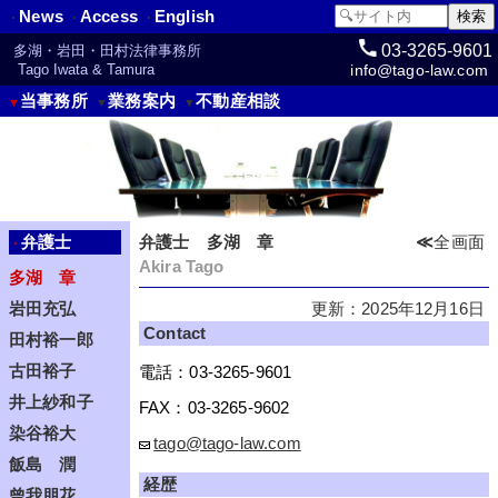
News
Access
English
・
・
・
03-3265-9601
多湖・岩田・田村法律事務所
info@tago-law.com
Tago Iwata & Tamura
当事務所
業務案内
不動産相談
▼
▼
▼
弁護士
弁護士 多湖 章
≪
全画面
・
Akira Tago
多湖 章
更新：2025年12月16日
岩田充弘
Contact
田村裕一郎
古田裕子
電話：03-3265-9601
井上紗和子
FAX：03-3265-9602
染谷裕大
tago@tago-law.com
飯島 潤
経歴
曾我朋花