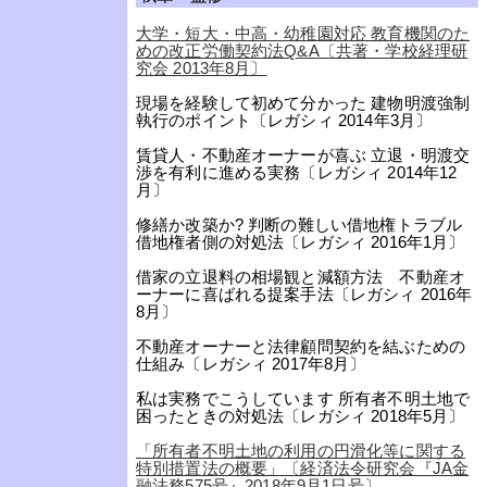
大学・短大・中高・幼稚園対応 教育機関のた
めの改正労働契約法Q&A〔共著・学校経理研
究会 2013年8月〕
現場を経験して初めて分かった 建物明渡強制
執行のポイント〔レガシィ 2014年3月〕
賃貸人・不動産オーナーが喜ぶ 立退・明渡交
渉を有利に進める実務〔レガシィ 2014年12
月〕
修繕か改築か? 判断の難しい借地権トラブル
借地権者側の対処法〔レガシィ 2016年1月〕
借家の立退料の相場観と減額方法 不動産オ
ーナーに喜ばれる提案手法〔レガシィ 2016年
8月〕
不動産オーナーと法律顧問契約を結ぶための
仕組み〔レガシィ 2017年8月〕
私は実務でこうしています 所有者不明土地で
困ったときの対処法〔レガシィ 2018年5月〕
「所有者不明土地の利用の円滑化等に関する
特別措置法の概要」〔経済法令研究会『JA金
融法務575号』2018年9月1日号〕