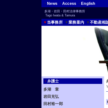
・
News
・
Access
・
English
多湖・岩田・田村法律事務所
Tago Iwata & Tamura
▼
当事務所
▼
業務案内
▼
不動産相
・
弁護士
多湖 章
岩田充弘
田村裕一郎