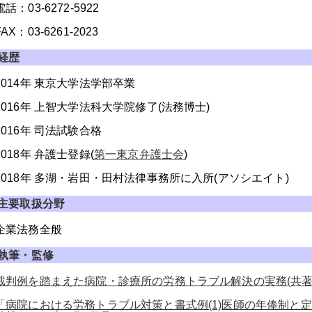
電話：03-6272-5922
FAX：03-6261-2023
経歴
2014年 東京大学法学部卒業
2016年 上智大学法科大学院修了(法務博士)
2016年 司法試験合格
2018年 弁護士登録(
第一東京弁護士会
)
2018年 多湖・岩田・田村法律事務所に入所(アソシエイト)
主要取扱分野
企業法務全般
執筆・監修
裁判例を踏まえた病院・診療所の労務トラブル解決の実務(共著・
「病院における労務トラブル対策と書式例(1)医師の年俸制と