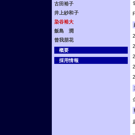
古田裕子
井上紗和子
染谷裕大
飯島 潤
曾我朋花
・
概要
・
採用情報