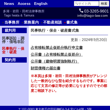
News
Access
English
・
・
・
03-3265-9601
多湖・岩田・田村法律事務所
info@tago-law.com
Tago Iwata & Tamura
当事務所
業務案内
不動産相談
書式集
▼
▼
▼
▼
裁判用
民事執行・保全・破産書式集
・
民事訴訟・調
更新：2024年9月20日
停・借地非訟
占有移転禁止仮処分執行申立書
民事執行・保
全・破産
公示書（占有移転禁止仮処分）
契約用
・
公示書（建物明渡強制執行）
財団債権の届出書
※本頁は多湖・岩田・田村法律事務所がアレンジ
した一般的なひな型を紹介するものです。事案に
応じて文言の修正等が必要になりますのでその都
度ご相談下さい。
〒102-0083 東京都千代田区麹町4-3-4 宮ビル4階・5階