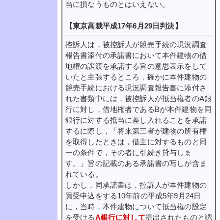
当に損なうものとはいえない。
【東京高裁平成17年6月29日判決】
控訴人は，被控訴人が競売手続の現況調査
報告書添付の承諾書において本件建物の借
地権の譲渡を承諾する旨の意思表示をして
いたと主張するところ，確かに本件建物の
競売手続における現況調査報告書に添付さ
れた書類中には，被控訴人が抵当権者のA銀
行に対し，借地権者であるBが本件建物を同
銀行に対する抵当に差し入れることを承諾
するに際し，「将来第三者が建物の所有権
を取得したときは，借主に対するものと同
一の条件で，その者に引続き貸与しま
す。」旨の記載のある承諾書の写しが含ま
れている。
しかし，同承諾書は，控訴人が本件建物の
買受申込をする10年前の平成5年9月24日
に，当時，本件建物について抵当権の設定
を受ける
A銀行に対して
提出されたものと認