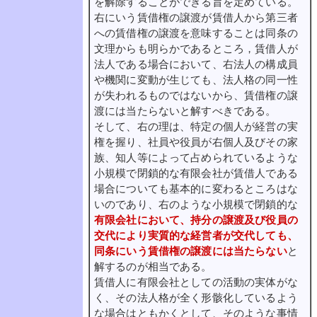
を解除することができる旨を定めている。
右にいう賃借権の譲渡が賃借人から第三者
への賃借権の譲渡を意味することは同条の
文理からも明らかであるところ，賃借人が
法人である場合において、右法人の構成員
や機関に変動が生じても、法人格の同一性
が失われるものではないから、賃借権の譲
渡には当たらないと解すべきである。
そして、右の理は、特定の個人が経営の実
権を握り、社員や役員が右個人及びその家
族、知人等によって占められているような
小規模で閉鎖的な有限会社が賃借人である
場合についても基本的に変わるところはな
いのであり、右のような小規模で閉鎖的な
有限会社において、持分の譲渡及び役員の
交代により実質的な経営者が交代しても、
同条にいう賃借権の譲渡には当たらない
と
解するのが相当である。
賃借人に有限会社としての活動の実体がな
く、その法人格が全く形骸化しているよう
な場合はともかくとして、そのような事情