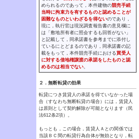
められるのであって，本件建物の
競売手続
当時に拘束力を有するものと認めることが
困難なものといわざるを得ない
のであり，
現に，執行官は現況調査報告書の意見欄に
は「敷地所有者に照会するも回答がない」
と記載して，同承諾書を参考までに添付し
ているにとどまるのであり，同承諾書の記
載をもって，本件競売手続における
買受人
に対する借地権譲渡の承諾をしたものと認
めるのは相当でない
。
２．無断転貸の効果
転貸につき賃貸人の承諾を得ていなかった場
合（すなわち無断転貸の場合）には，賃貸人
は原則として契約解除が可能となります（民
法612条2項）。
もっとも，この場合，賃貸人Ａとの関係では
当該ＢＣ間の転貸行為自体が無効となり，転