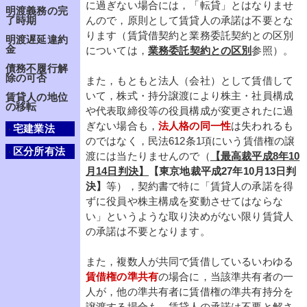
に過ぎない場合には，「転貸」とはなりませ
明渡義務の完
んので，原則として賃貸人の承諾は不要とな
了時期
ります（賃貸借契約と業務委託契約との区別
明渡遅延違約
金
については，
業務委託契約との区別
参照）。
債務不履行解
除の可否
また，もともと法人（会社）として賃借して
いて，株式・持分譲渡により株主・社員構成
賃貸人の地位
の移転
や代表取締役等の役員構成が変更されたに過
ぎない場合も，
法人格の同一性
は失われるも
宅建業法
・
のではなく，民法612条1項にいう賃借権の譲
区分所有法
・
渡には当たりませんので（
【最高裁平成8年10
月14日判決】
【東京地裁平成27年10月13日判
決】
等），契約書で特に「賃貸人の承諾を得
ずに役員や株主構成を変動させてはならな
い」というような取り決めがない限り賃貸人
の承諾は不要となります。
また，複数人が共同で賃借しているいわゆる
賃借権の準共有
の場合に，当該準共有者の一
人が，他の準共有者に賃借権の準共有持分を
譲渡する場合も，賃貸人の承諾は不要と解さ