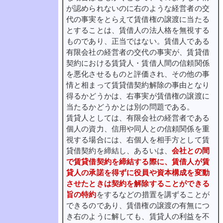
が認められないのに右のような経営者の交
代の事実をとらえて賃借権の譲渡に当たる
とすることは、賃借人の法人格を無視する
ものであり、正当ではない。賃借人である
有限会社の経営者の交代の事実が、賃貸借
契約における賃貸人・賃借人間の信頼関係
を悪化させるものと評価され、その他の事
情と相まって賃貸借契約解除の事由となり
得るかどうかは、右事実が賃借権の譲渡に
当たるかどうかとは別の問題である。
賃貸人としては、有限会社の経営者である
個人の資力、信用や同人との信頼関係を重
視する場合には、右個人を相手方として賃
貸借契約を締結し、あるいは、
会社との間
で賃貸借契約を締結する際に、賃借人が賃
貸人の承諾を得ずに役員や資本構成を変動
させたときは契約を解除することができる
旨の特約
をするなどの措置を講ずることが
できるのであり、賃借権の譲渡の有無につ
き右のように解しても、賃貸人の利益を不