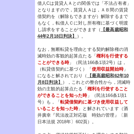
借人Cは賃貸人Ａとの関係では「不法占有者」
となりますので，賃貸人Ａは，ＡＢ間の賃貸
借契約を（解除もできますが）解除するまで
もなく，転借人Ｃに対し所有権に基づく明渡
し請求をすることができます（
【最高裁昭和
44年2月18日判決】
）。
なお，無断転貸を理由とする契約解除権の消
滅時効の客観的起算点たる「
権利を行使する
ことができる時
」（民法166条1項2号）は，
（転貸借契約に基づく）「
使用収益開始時
」
になると解されており（
【最高裁昭和62年10
月8日判決】
），これとの整合性から，消滅時
効の主観的起算点たる「
権利を行使すること
ができることを知った時
」（民法166条1項1
号）も，「
転貸借契約に基づき使用収益して
いることを知った時
」と解されています（酒
井廣幸『民法改正対応版 時効の管理』〔新
日本法規 2018年〕602頁）。