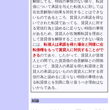
解除しても、特段の事情のない限り、転貸
借について承諾を与えた転借人に対しては
右合意解除の効果を対抗することはできな
いものであるところ、賃貸人の承諾を得な
いでされた転貸であっても、賃貸人に対す
る背信行為と認めるに足りない特段の事情
があるため、賃貸人が右無断転貸を理由と
して賃貸借を解除することができない場合
には、
転借人は承諾を得た場合と同様に右
転借権をもって賃貸人に対抗することがで
きる
のであり、したがって、賃貸人が賃借
人との間でした賃貸借の合意解除との関係
において、賃貸人の承諾を得た転貸借と賃
貸人の承諾はないものの賃貸人に対する背
信行為と認めるに足りない特段の事情があ
る転貸借とを別異に取り扱うべき理由はな
いからである。
結論