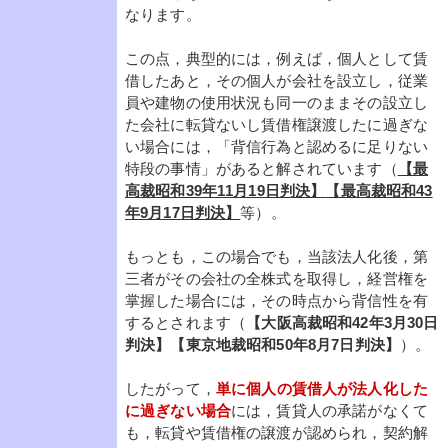
なります。
この点，典型的には，例えば，個人として賃
借したあと，その個人が会社を設立し，従業
員や建物の使用状況も同一のままその設立し
た会社に転貸ないし賃借権譲渡したに過ぎな
い場合には，「背信行為と認めるに足りない
特段の事情」があると解されています（
【最
高裁昭和39年11月19日判決】
【最高裁昭和43
年9月17日判決】
等）。
もっとも，この場合でも，当該法人化後，第
三者がその会社の全株式を取得し，経営権を
掌握した場合には，その時点から背信性を有
するとされます（
【大阪高裁昭和42年3月30日
判決】【東京地裁昭和50年8月7日判決】
）。
したがって，
単に個人の賃借人が法人化した
に過ぎない場合
には，賃貸人の承諾がなくて
も，転貸や賃借権の譲渡が認められ，契約解