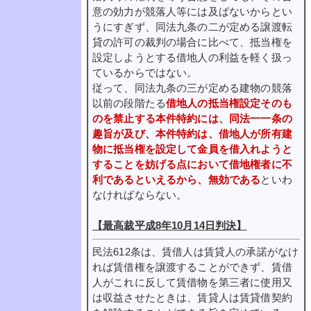
意の効力が競落人等には及ばないからとい
うにすぎず、同法九条の二が定める譲渡転
貸の許可の裁判の場合に比べて、抵当権を
設定しようとする借地人の利益を軽く扱っ
ているからではない。
従って、同法九条の三が定める建物の競落
以前の段階たる
借地人の抵当権設定そのも
のを禁止する本件特約には、同法一一条の
趣旨が及び、本件特約は、借地人が所有建
物に抵当権を設定して金員を借入れようと
することを妨げる点において借地権者に不
利であるといえるから、無効である
といわ
なければならない。
【最高裁平成8年10月14日判決】
民法612条は、賃借人は賃貸人の承諾がなけ
れば賃借権を譲渡することができず、賃借
人がこれに反して賃借物を第三者に使用又
は収益させたときは、賃貸人は賃貸借契約