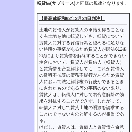
転貸借(サブリース)
と同様の規律となります。
【最高裁昭和62年3月24日判決】
土地の賃借人が賃貸人の承諾を得ることな
く右土地を他に転貸しても、転貸について
賃貸人に対する背信行為と認めるに足りな
い特段の事情があるため賃貸人が民法612条
2項により賃貸借を解除することができない
場合において、賃貸人が賃借人（転貸人）
と賃貸借を合意解除しても、これが賃借人
の賃料不払等の債務不履行があるため賃貸
人において法定解除権の行使ができるとき
にされたものである等の事情のない限り、
賃貸人は、転借人に対して右合意解除の効
果を対抗することができず、したがって、
転借人に対して賃貸土地の明渡を請求する
ことはできないものと解するのが相当であ
る。
けだし、賃貸人は、賃借人と賃貸借を合意