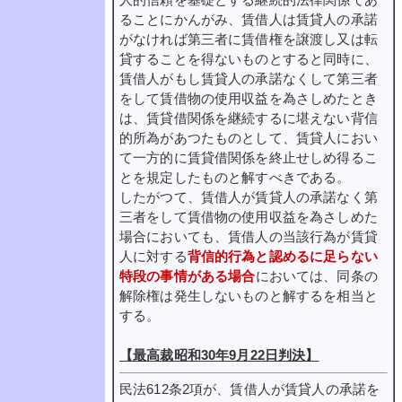
人的信頼を基礎とする継続的法律関係であ
ることにかんがみ、賃借人は賃貸人の承諾
がなければ第三者に賃借権を譲渡し又は転
貸することを得ないものとすると同時に、
賃借人がもし賃貸人の承諾なくして第三者
をして賃借物の使用収益を為さしめたとき
は、賃貸借関係を継続するに堪えない背信
的所為があつたものとして、賃貸人におい
て一方的に賃貸借関係を終止せしめ得るこ
とを規定したものと解すべきである。
したがつて、賃借人が賃貸人の承諾なく第
三者をして賃借物の使用収益を為さしめた
場合においても、賃借人の当該行為が賃貸
人に対する
背信的行為と認めるに足らない
特段の事情がある場合
においては、同条の
解除権は発生しないものと解するを相当と
する。
【最高裁昭和30年9月22日判決】
民法612条2項が、賃借人が賃貸人の承諾を