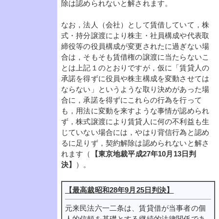
除は認められないと解されます。
なお，法人（会社）として賃借していて，株
式・持分譲渡により株主・社員構成や代表取
締役等の役員構成が変更されたに過ぎない場
合は，そもそも賃借権の譲渡に当たらないこ
とは上記１のとおりですが，仮に「賃貸人の
承諾を得ずに役員や株主構成を変動させては
ならない」というような取り決めがあった場
合に，承諾を得ずにこれらの行為を行って
も，用法に変動を来すような事情が認められ
ず，株式譲渡により賃貸人に何の不利益も生
じていない場合には，やはり背信行為と認め
るに足りず，契約解除は認められないと解さ
れます（
【東京地裁平成27年10月13日判
決】
）。
【最高裁昭和28年9月25日判決】
元来民法六一二条は、賃貸借が当事者の個