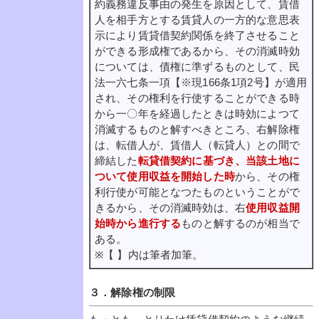
約義務違反事由の発生を原因として、賃借
人を相手方とする賃貸人の一方的な意思表
示により賃貸借契約関係を終了させること
ができる形成権であるから、その消滅時効
については、債権に準ずるものとして、民
法一六七条一項【※現166条1項2号】が適用
され、その権利を行使することができる時
から一〇年を経過したときは時効によつて
消滅するものと解すべきところ、右解除権
は、転借人が、賃借人（転貸人）との間で
締結した
転貸借契約に基づき、当該土地に
ついて使用収益を開始した時
から、その権
利行使が可能となつたものということがで
きるから、その消滅時効は、右
使用収益開
始時から進行する
ものと解するのが相当で
ある。
※【 】内は筆者加筆。
３．解除権の制限