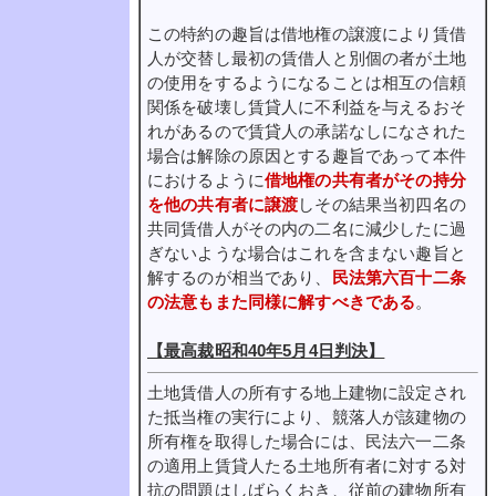
この特約の趣旨は借地権の譲渡により賃借
人が交替し最初の賃借人と別個の者が土地
の使用をするようになることは相互の信頼
関係を破壊し賃貸人に不利益を与えるおそ
れがあるので賃貸人の承諾なしになされた
場合は解除の原因とする趣旨であって本件
におけるように
借地権の共有者がその持分
を他の共有者に譲渡
しその結果当初四名の
共同賃借人がその内の二名に減少したに過
ぎないような場合はこれを含まない趣旨と
解するのが相当であり、
民法第六百十二条
の法意もまた同様に解すべきである
。
【最高裁昭和40年5月4日判決】
土地賃借人の所有する地上建物に設定され
た抵当権の実行により、競落人が該建物の
所有権を取得した場合には、民法六一二条
の適用上賃貸人たる土地所有者に対する対
抗の問題はしばらくおき、従前の建物所有