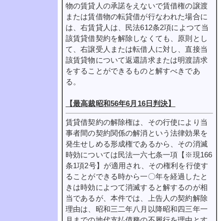
物の賃貸人の承諾をえないで賃借権の譲渡
または賃借物の転貸借が行なわれた場合に
は、右賃貸人は、民法612条2項によつて当
該賃貸借契約を解除しなくても、原則とし
て、右譲受人または転借人に対し、直接当
該賃貸物について返還請求または明渡請求
をすることができるものと解すべきであ
る。
【最高裁昭和56年6月16日判決】
賃貸借契約の解除権は、その行使により当
事者間の契約関係の解消という法律効果を
発生せしめる形成権であるから、その消滅
時効については民法一六七条一項【※現166
条1項2号】が適用され、その権利を行使す
ることができる時から一〇年を経過したと
きは時効によつて消滅すると解するのが相
当であるが、本件では、上告人の契約解除
理由は、昭和三二年八月以降昭和四三年一
月までの地代支払債務の不履行を理由とす