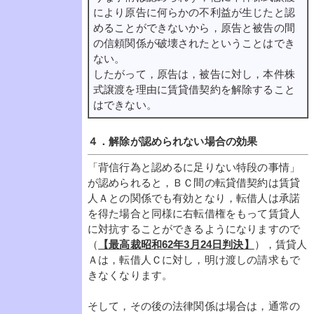
により原告に何らかの不利益が生じたと認
めることができないから，原告と被告の間
の信頼関係が破壊されたということはでき
ない。
したがって，原告は，被告に対し，本件株
式譲渡を理由に賃貸借契約を解除すること
はできない。
４．解除が認められない場合の効果
「背信行為と認めるに足りない特段の事情」
が認められると，ＢＣ間の転貸借契約は賃貸
人Ａとの関係でも有効となり，転借人は承諾
を得た場合と同様に右転借権をもって賃貸人
に対抗することができるようになりますので
（
【最高裁昭和62年3月24日判決】
），賃貸人
Ａは，転借人Ｃに対し，明け渡しの請求もで
きなくなります。
そして，その後の法律関係は場合は，通常の