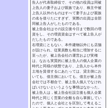
告人が代表取締役で、その他の役員は同被
上告人の妻子および親族であり、株主中被
上告人以外のものはすべて妻子および親族
の名を借りたにすぎず、実際の出資は全部
同被上告人がしたものである。
被上告会社はその設立後今日まで数回の増
資をし、その増資資金はすべて被上告人が
だしたものである。
右増資にともない、本件建物以外にも店舗
が設けられ、従業員数も相当に増加するに
至ったが、被上告会社の運営および実権
は、なおも実質的に被上告人の個人企業の
時代と同様の状態であり、上告人から本件
土地を賃借するにあたっては、貸主側にお
いても、借主側においても、借主が被上告
会社では不都合で、被上告人個人でなけれ
ばいけないというような事情はなかった。
被上告人は，被上告会社設立後も個人企業
時代と同じく営業の全般を自ら掌握してい
たので、個人と会社とを区別して考えるこ