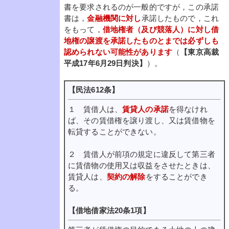
書を要求されるのが一般的ですが，この承諾
書は，
金融機関に対し
承諾したもので，これ
をもって，
借地権者（及び競落人）に対し借
地権の譲渡を承諾したものとまでは必ずしも
認められない可能性があります
（
【東京高裁
平成17年6月29日判決】
）。
【民法612条】
１ 賃借人は、
賃貸人の承諾
を得なけれ
ば、その賃借権を譲り渡し、又は賃借物を
転貸することができない。
２ 賃借人が前項の規定に違反して第三者
に賃借物の使用又は収益をさせたときは、
賃貸人は、
契約の解除
をすることができ
る。
【借地借家法20条1項】