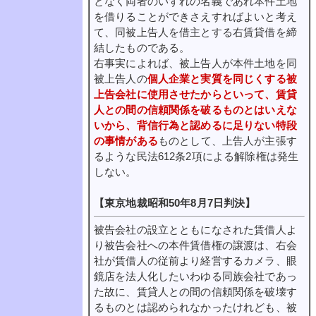
となく両者のいずれの名義であれ本件土地
を借りることができさえすればよいと考え
て、同被上告人を借主とする右賃貸借を締
結したものである。
右事実によれば、被上告人が本件土地を同
被上告人の
個人企業と実質を同じくする被
上告会社に使用させたからといって、賃貸
人との間の信頼関係を破るものとはいえな
いから、背信行為と認めるに足りない特段
の事情がある
ものとして、上告人が主張す
るような民法612条2項による解除権は発生
しない。
【東京地裁昭和50年8月7日判決】
被告会社の設立とともになされた賃借人よ
り被告会社への本件賃借権の譲渡は、右会
社が賃借人の従前より経営するカメラ、眼
鏡店を法人化したいわゆる同族会社であっ
た故に、賃貸人との間の信頼関係を破壊す
るものとは認められなかったけれども、被