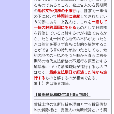
るものであるところ、被上告人の右長期間
の
地代支払債務の不履行
は、ほぼ同一事情
の下において
時間的に連続
してされたとい
う関係にあり、上告人は、これを
一括して
一個の解除原因にあたる
ものとして解除権
を行使していると解するのが相当であるか
ら、たとえ一回でも地代の不払があつたと
きは催告を要せず直ちに契約を解除するこ
とができる旨の特約があつたとしても、最
初の地代の不払のあつた時から直ちに右長
期間の地代支払債務の不履行を原因とする
解除権について消滅時効が進行するもので
はなく、
最終支払期日が経過した時から進
行する
ものと解するのが相当である。
※【 】内は筆者加筆。
【最高裁昭和62年10月8日判決】
賃貸土地の無断転貸を理由とする賃貸借契
約の解除権は、賃借人の無断転貸という契