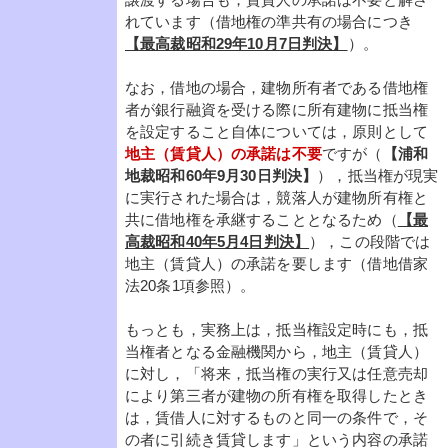
れています（借地権の準共有の場合につき
【最高裁昭和29年10月7日判決】
）。
なお，借地の場合，建物所有者である借地権
者が銀行融資を受ける際に所有建物に抵当権
を設定すること自体については，原則として
地主（賃貸人）の承諾は不要
ですが（
【浦和
地裁昭和60年9月30日判決】
），抵当権が現実
に実行された場合は，競落人が建物所有権と
共に借地権を承継することとなるため（
【最
高裁昭和40年5月4日判決】
），この段階では
地主（賃貸人）の承諾を要します（借地借家
法20条1項参照）。
もっとも，実務上は，抵当権設定時にも，抵
当権者となる金融機関から，地主（賃貸人）
に対し，「将来，抵当権の実行又は任意売却
により第三者が建物の所有権を取得したとき
は，賃借人に対するものと同一の条件で，そ
の者に引続き賃貸します」という内容の承諾