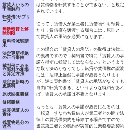
は賃借物を転貸することができない」と規定
賃貸人からの
中途解約
されています。
転貸借(サブリ
ース)
従って，賃借人が第三者に賃借物件を転貸し
無断転貸と解
たり，賃借権を譲渡する場合には，原則とし
除制限
て賃貸人の承諾が必要になります。
賃料増減額請
求
この場合の「賃貸人の承諾」の取得は法律上
法定更新拒絶
の義務ですので，契約書で特に「賃貸人の承
の正当事由
諾を得ずに転貸してはならない」というよう
裁判例にみる
な取り決めがなくても，転貸や賃借権の譲渡
立退料の相場
と算定方法
には，法律上当然に承諾が必要となります
が，逆に契約書で「賃貸人の承諾がなくても
法定更新時の
更新料
自由に転貸できる」というような特約があれ
ば，賃貸人の承諾は不要となります。
原状回復義務
修繕義務
もっとも，賃貸人の承諾が必要になるのは，
連帯保証人の
「転貸」すなわち賃借人が第三者との間で法
責任
律上の賃貸借契約を締結する場合ですので，
残置物処分の
当該第三者との契約が実質的に業務委託契約
適否