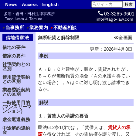
News
Access
English
・
・
・
03-3265-9601
多湖・岩田・田村法律事務所
info@tago-law.com
Tago Iwata & Tamura
当事務所
業務案内
不動産相談
▼
▼
▼
借地借家法
無断転貸と解除制限
≪
全画面
・
借地の要件
更新：2026年4月8日
事例
借家の要件
社宅契約との
区別
Ａ→Ｂ→Ｃと建物が，順次，賃貸されたが，
Ｂ→Ｃが無断転貸の場合（Ａの承諾を得てい
使用貸借契約
との区別
ない場合），ＡはＣに対し明け渡し請求でき
るか。
業務委託契約
との区別
解説
一時使用目的
(マンスリーマ
ンション)
１．賃貸人の承諾の要否
敷金返還義務
民法612条1項では，「賃借人は、
賃貸人の承
中途解約違約
金
諾
を得なければ、その賃借権を譲り渡し、又