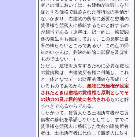
者との間においては、右建物が取毀しを前
提とする価格で競落された等特段の事情が
ないかぎり、右建物の所有に必要な敷地の
賃借権も競落人に移転するものと解するの
が相当である（原審は、択一的に、転貸関
係の発生をも推定しており、この見解は当
審の執らないところであるが、この点の帰
結のいかんは、判決の結論に影響を及ぼす
ものではない。）。
けだし、建物を所有するために必要な敷地
の賃借権は、右建物所有権に付随し、これ
と一体となつて一の財産的価値を形成して
いるものであるから、
建物に抵当権が設定
されたときは敷地の賃借権も原則としてそ
の効力の及ぶ目的物に包含される
ものと解
すべきであるからである。
したがつて、賃貸人たる土地所有者が右賃
借権の移転を承諾しないとしても、すでに
賃借権を競落人に移転した従前の建物所有
者は、土地所有者に代位して競落人に対す