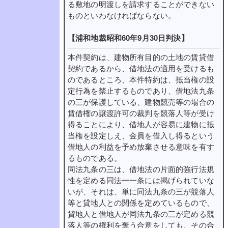
る敷地の明渡しを請求することができない
ものといわなければならない。
【浦和地裁昭和60年9月30日判決】
本件契約は、建物所有目的の土地の賃貸借
契約であるから、借地法の適用を受けるも
のであるところ、本件特約は、抵当権の設
定行為を禁止するものであり、借地法九条
の三が保護している、建物競売等の場合の
賃借権の譲渡許可の裁判を競落人等が受け
得ることにより、借地人が容易に建物に抵
当権を設定しえ、金員を借入し得るという
借地人の利益を予め放棄させる意味を有す
るものである。
同法九条の三は、借地法の片面的強行法規
性を定める同法一一条には掲げられていな
いが、それは、単に同法九条の三が競落人
等と貸地人との関係を定めているもので、
貸地人と借地人が同法九条の三が定める競
落人等の権利を奪う合意をしても、その合