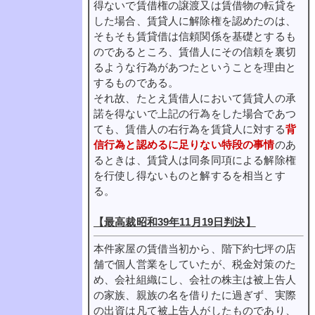
得ないで賃借権の譲渡又は賃借物の転貸を
した場合、賃貸人に解除権を認めたのは、
そもそも賃貸借は信頼関係を基礎とするも
のであるところ、賃借人にその信頼を裏切
るような行為があつたということを理由と
するものである。
それ故、たとえ賃借人において賃貸人の承
諾を得ないで上記の行為をした場合であつ
ても、賃借人の右行為を賃貸人に対する
背
信行為と認めるに足りない特段の事情
のあ
るときは、賃貸人は同条同項による解除権
を行使し得ないものと解するを相当とす
る。
【最高裁昭和39年11月19日判決】
本件家屋の賃借当初から、階下約七坪の店
舗で個人営業をしていたが、税金対策のた
め、会社組織にし、会社の株主は被上告人
の家族、親族の名を借りたに過ぎず、実際
の出資は凡て被上告人がしたものであり、