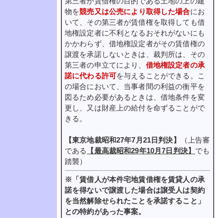
第三者が賃借権の目的である土地の上の建
物を
競売又は公売により取得した場合
にお
いて、その第三者が賃借権を取得しても借
地権設定者に不利となるおそれがないにも
かかわらず、借地権設定者がその賃借権の
譲渡を承諾しないときは、裁判所は、その
第三者の申立てにより、
借地権設定者の承
諾に代わる許可
を与えることができる。こ
の場合において、当事者間の利益の衡平を
図るため必要があるときは、借地条件を変
更し、又は財産上の給付を命ずることがで
きる。
【東京地裁昭和27年7月21日判決】
（上告審
である
【最高裁昭和29年10月7日判決】
でも
踏襲）
※「賃借人が本件宅地賃借権を賃貸人の承
諾を得ないで譲渡した場合は譲受人は契約
を当然解除せられたことを承諾すること」
との特約があった事案。