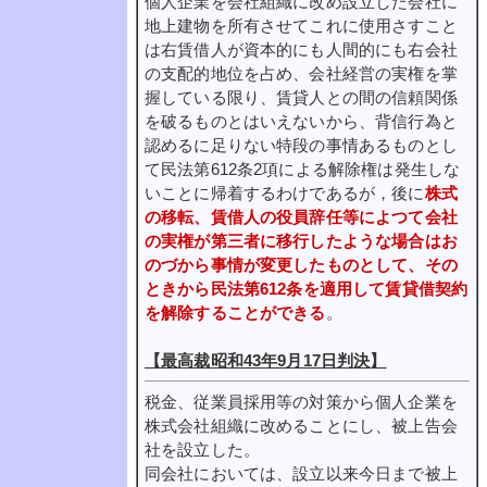
個人企業を会社組織に改め設立した会社に
地上建物を所有させてこれに使用さすこと
は右賃借人が資本的にも人間的にも右会社
の支配的地位を占め、会社経営の実権を掌
握している限り、賃貸人との間の信頼関係
を破るものとはいえないから、背信行為と
認めるに足りない特段の事情あるものとし
て民法第612条2項による解除権は発生しな
いことに帰着するわけであるが，後に
株式
の移転、賃借人の役員辞任等によつて会社
の実権が第三者に移行したような場合はお
のづから事情が変更したものとして、その
ときから民法第612条を適用して賃貸借契約
を解除することができる
。
【最高裁昭和43年9月17日判決】
税金、従業員採用等の対策から個人企業を
株式会社組織に改めることにし、被上告会
社を設立した。
同会社においては、設立以来今日まで被上