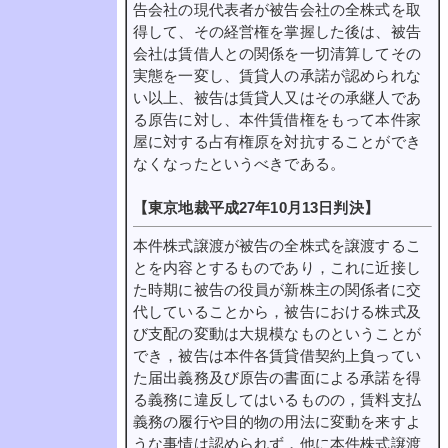
告会社の現代表者が被告会社の全株式を取
得して、その経営権を掌握した後は、被告
会社は賃借人との関係を一切清算してその
実態を一変し、賃貸人の承諾が認められな
い以上、被告は賃貸人又はその承継人であ
る原告に対し、本件賃借権をもって本件家
屋に対する占有権原を対抗することができ
なくなったというべきである。
【東京地裁平成27年10月13日判決】
本件株式譲渡が被告の全株式を譲渡するこ
とを内容とするものであり，これに近接し
た時期に被告の役員が新株主の関係者に交
代していることから，被告における株式及
び支配の変動は大規模なものということが
でき，被告は本件各賃貸借契約上負ってい
た届出義務及び原告の書面による承諾を得
る義務に違反してはいるものの，賃料支払
義務の履行や目的物の用法に変動を来すよ
うな事情は認められず，他に本件株式譲渡