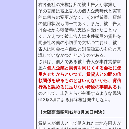
右各会社の実権は凡て被上告人が掌握し、
その営業は被上告人の個人企業時代と実質
的に何らの変更がなく、その従業員、店舗
の使用状況も同一であり、また、被上告人
は会社から転借料の支払を受けたことな
く、かえつて被上告人は本件家屋の賃料を
同会社名義の小切手で支払つており、被上
告人は同会社を自己と別個独立のものと意
識していなかつたというのである。
されば、個人である被上告人が本件賃借家
屋を
個人企業と実質を同じくする会社に使
用させたからといつて、賃貸人との間の信
頼関係を破るものとはいえないから、背信
行為と認めるに足りない特段の事情ある
も
のとして、上告人らが主張するような民法
612条2項による解除権は発生しない。
【大阪高裁昭和42年3月30日判決】
賃借人が個人として借入れた土地を同人が