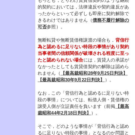
もっとも，とりわけ賃貸借契約のような継続
的契約においては，法律違反や契約違反があ
ったからといって必ずしも即座に契約解除で
きるわけではありません（
債務不履行解除の
可否
参照）。
無断転貸や無断賃借権譲渡の場合も，
背信行
為と認めるに足りない特段の事情があり契約
当事者間の信頼関係が破壊される程度に至っ
たと認められない場合
には，賃貸人の承諾が
なかったとしても賃貸借契約の解除は認めら
れません（
【最高裁昭和28年9月25日判決】
【最高裁昭和30年9月22日判決】
）。
なお，この「背信行為と認めるに足りない特
段の事情」については、転借人側・賃借権の
譲受人側が立証責任を負います（前掲
【最高
裁昭和44年2月18日判決】
）。
そこで，どのような事情が「背信行為と認め
るに足りない特段の事情」となるのか問題と