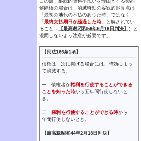
この点，継続的賃料不払いを理由とする契約
解除権の場合は，消滅時効の客観的起算点は
「最初の地代の不払のあつた時」ではなく
「
最終支払期日が経過した時
」と解されてい
ること（
【最高裁昭和56年6月16日判決】
）と
混同しないよう注意が必要です。
【民法166条1項】
債権は、次に掲げる場合には、時効によっ
て消滅する。
一 債権者が
権利を行使することができる
ことを知った時
から五年間行使しないと
き。
二
権利を行使することができる時
から十
年間行使しないとき。
【最高裁昭和44年2月18日判決】